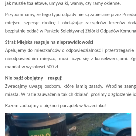
jak muszle toaletowe, umywalki, wanny, czy ramy okienne.
Przypominamy, że tego typu odpady nie są zabierane przez Przeds
miejscu, szpecąc okolicę i obciążając zarządców terenów d
bezpłatnie oddać w Punkcie Selektywnej Zbiórki Odpadów Komuna
Straż Miejska reaguje na nieprawidłowości
Apelujemy do mieszkańców o odpowiedzialność i przestrzeganie 
nieodpowiednim miejscu, musi liczyć się z konsekwencjami. Zg
mandat w wysokości 500 zł.
Nie bądź obojętny – reaguj!
Zwracajmy uwagę osobom, które łamią zasady. Wspólne zaanga
miasta. W razie zauważenia takich działań, prosimy o zgłoszenie
Razem zadbajmy o piękno i porządek w Szczecinku!