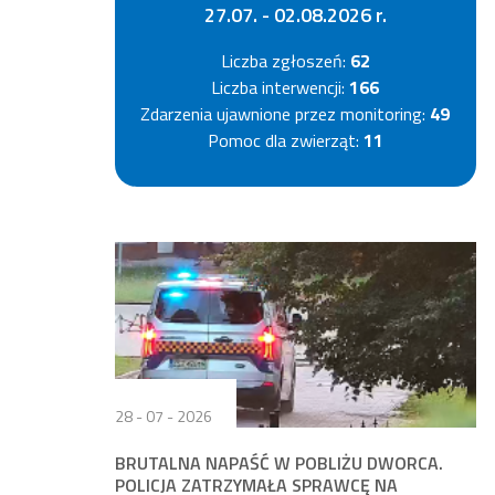
27.07. - 02.08.2026 r.
Liczba zgłoszeń:
62
Liczba interwencji:
166
Zdarzenia ujawnione przez monitoring:
49
Pomoc dla zwierząt:
11
28 - 07 - 2026
BRUTALNA NAPAŚĆ W POBLIŻU DWORCA.
POLICJA ZATRZYMAŁA SPRAWCĘ NA