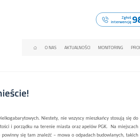
9
Zgłoś
interwencję
O NAS
AKTUALNOŚCI
MONITORING
PRO
ieście!
elkogabarytowych. Niestety, nie wszyscy mieszkańcy stosują się do
tości i porządku na terenie miasta oraz apelów PGK. Na miejscach
nie powinny się tam znaleźć – mowa o odpadach budowlanych, takich