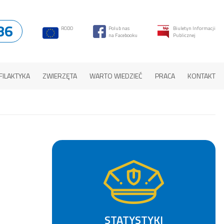
86
RODO
Polub nas
Biuletyn Informacji
na Facebooku
Publicznej
FILAKTYKA
ZWIERZĘTA
WARTO WIEDZIEĆ
PRACA
KONTAKT
STATYSTYKI