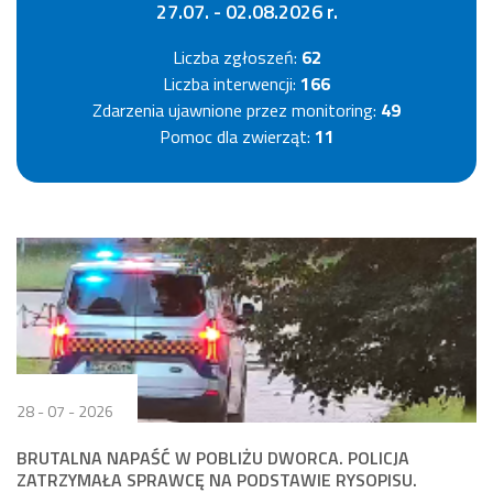
27.07. - 02.08.2026 r.
Liczba zgłoszeń:
62
Liczba interwencji:
166
Zdarzenia ujawnione przez monitoring:
49
Pomoc dla zwierząt:
11
28 - 07 - 2026
BRUTALNA NAPAŚĆ W POBLIŻU DWORCA. POLICJA
ZATRZYMAŁA SPRAWCĘ NA PODSTAWIE RYSOPISU.