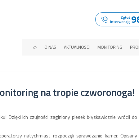
9
Zgłoś
interwencję
O NAS
AKTUALNOŚCI
MONITORING
PRO
onitoring na tropie czworonoga!
! Dzięki ich czujności zaginiony piesek błyskawicznie wrócił do
operatorzy natychmiast rozpoczęli sprawdzanie kamer. Opisany