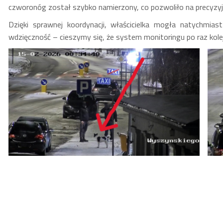
czworonóg został szybko namierzony, co pozwoliło na precyzyjne 
Dzięki sprawnej koordynacji, właścicielka mogła natychmia
wdzięczność – cieszymy się, że system monitoringu po raz kol