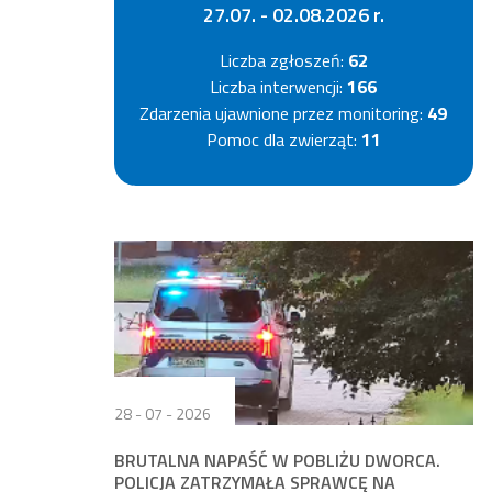
27.07. - 02.08.2026 r.
Liczba zgłoszeń:
62
Liczba interwencji:
166
Zdarzenia ujawnione przez monitoring:
49
Pomoc dla zwierząt:
11
28 - 07 - 2026
BRUTALNA NAPAŚĆ W POBLIŻU DWORCA.
POLICJA ZATRZYMAŁA SPRAWCĘ NA