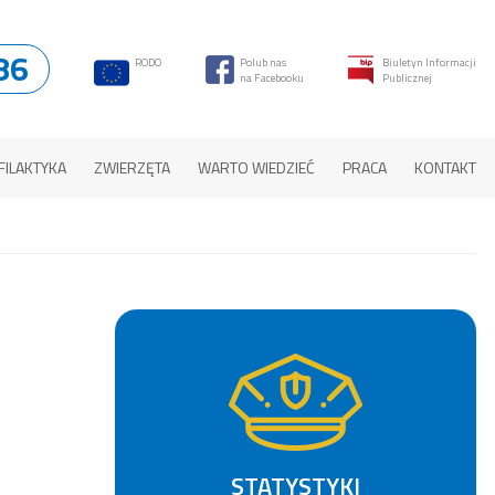
86
RODO
Polub nas
Biuletyn Informacji
na Facebooku
Publicznej
FILAKTYKA
ZWIERZĘTA
WARTO WIEDZIEĆ
PRACA
KONTAKT
STATYSTYKI