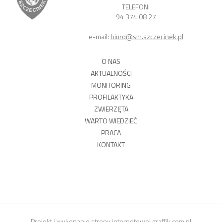
TELEFON:
94 374 08 27
e-mail:
biuro@sm.szczecinek.pl
O NAS
AKTUALNOŚCI
MONITORING
PROFILAKTYKA
ZWIERZĘTA
WARTO WIEDZIEĆ
PRACA
KONTAKT
Projekt i wykonanie strony internetowej
graffik.com.pl